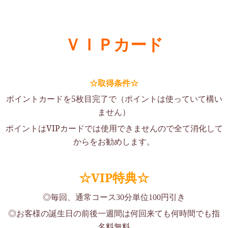
ＶＩＰカード
☆取得条件☆
ポイントカードを5
枚目完了で
（ポイントは使っていて構い
ません）
ポイントはVIPカードでは使用できませんので全て消化して
からをお勧めします。
☆VIP特典☆
◎毎回、通常コース
分単位
円引き
30
100
◎お客様の誕生日の前後一週間
は何回来ても何時間でも指
名料無料