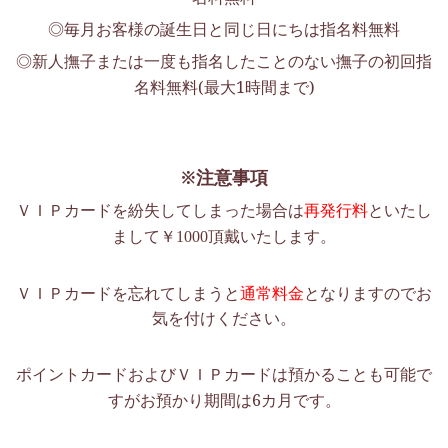
◎毎月お客様の誕生日と同じ日にちは指名料無料
◎新人撫子または一度も指名したことのない撫子の初回指
名料無料(最大1時間まで)
※注意事項
ＶＩＰカードを紛失してしまった場合は
再発行料
といたし
まして￥
頂戴いたします。
1000
ＶＩＰカードを忘れてしまうと
通常料金
となりますのでお
気を付けください。
ポイントカードおよびＶＩＰカードは預かることも可能で
すが
お預かり期間は6
カ月です。