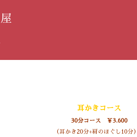
み屋
す
耳かきコース
30分コース
￥3.6
00
（耳かき20分+肩のほぐし10