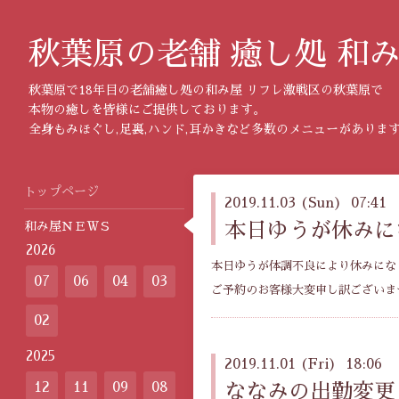
秋葉原の老舗 癒し処 和
秋葉原で18年目の老舗癒し処の和み屋 リフレ激戦区の秋葉原で
本物の癒しを皆様にご提供しております。
全身もみほぐし,足裏,ハンド,耳かきなど多数のメニューがありま
トップページ
2019.11.03 (Sun) 07:41
和み屋ＮＥＷＳ
本日ゆうが休みに
2026
本日ゆうが体調不良により休みにな
07
06
04
03
ご予約のお客様大変申し訳ございま
02
2025
2019.11.01 (Fri) 18:06
12
11
09
08
ななみの出勤変更