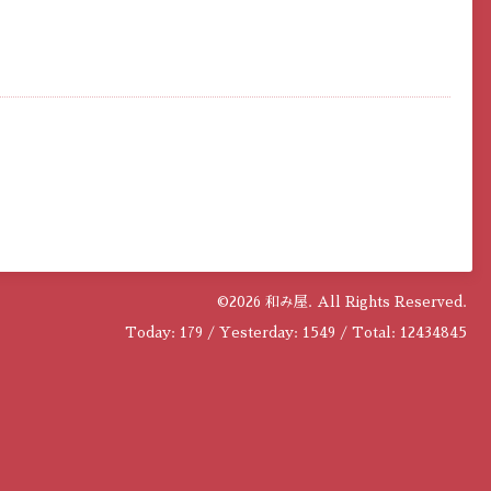
©2026
和み屋
. All Rights Reserved.
Today:
179
/ Yesterday:
1549
/ Total:
12434845