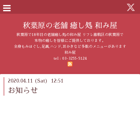
秋葉原の老舗 癒し処 和み屋
秋葉原で18年目の老舗癒し処の和み屋 リフレ激戦区の秋葉原で
本物の癒しを皆様にご提供しております。
全身もみほぐし,足裏,ハンド,耳かきなど多数のメニューがあります
和み屋
tel :
03-3255-5124
2020.04.11 (Sat) 12:51
お知らせ
新型コロナウイルスの感染拡大による休業要請を受
け当店も当面営業を自粛致します。
営業開始日時については状況を見て改めてご案内さ
せて頂きます。