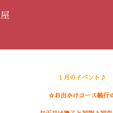
み屋
す
１月のイベント♪
☆お出かけコース続行