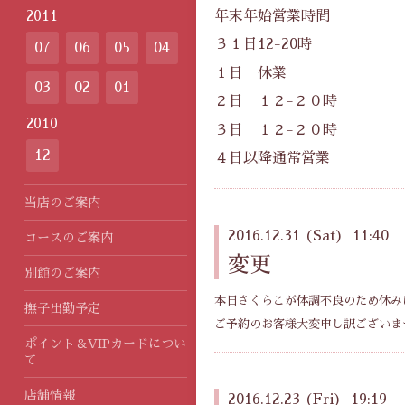
年末年始営業時間
2011
３１日12-20時
07
06
05
04
１日 休業
03
02
01
２日 １２-２０時
2010
３日 １２-２０時
12
４日以降通常営業
当店のご案内
2016.12.31 (Sat) 11:40
コースのご案内
変更
別館のご案内
本日さくらこが体調不良のため休み
撫子出勤予定
ご予約のお客様大変申し訳ございま
ポイント＆VIPカードについ
て
店舗情報
2016.12.23 (Fri) 19:19