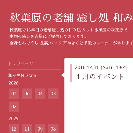
秋葉原の老舗 癒し処 和
秋葉原で18年目の老舗癒し処の和み屋 リフレ激戦区の秋葉原で
本物の癒しを皆様にご提供しております。
全身もみほぐし,足裏,ハンド,耳かきなど多数のメニューがありま
トップページ
2016.12.31 (Sat) 19:25
和み屋ＮＥＷＳ
１月のイベント
2026
07
06
04
03
02
2025
12
11
09
08