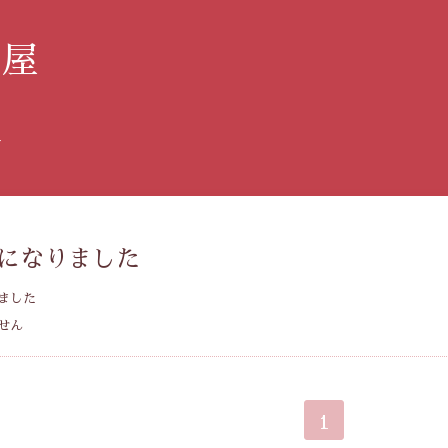
み屋
す
になりました
ました
せん
1