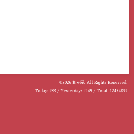
©2026
和み屋
. All Rights Reserved.
Today:
233
/ Yesterday:
1549
/ Total:
12434899