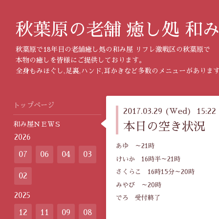
秋葉原の老舗 癒し処 和
秋葉原で18年目の老舗癒し処の和み屋 リフレ激戦区の秋葉原で
本物の癒しを皆様にご提供しております。
全身もみほぐし,足裏,ハンド,耳かきなど多数のメニューがありま
トップページ
2017.03.29 (Wed) 15:22
和み屋ＮＥＷＳ
本日の空き状況
2026
あゆ ～21時
07
06
04
03
けいか 16時半～21時
さくらこ 16時15分～20時
02
みやび ～20時
2025
でろ 受付終了
12
11
09
08