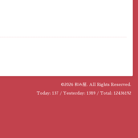
©2026
和み屋
. All Rights Reserved.
Today:
137
/ Yesterday:
1389
/ Total:
12436192