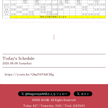
1
Today's Schedule
2026.08.08 Saturday
https://youtu.be/QbpDSP4dCMg
©2026
和み屋
. All Rights Reserved.
Today:
827
/ Yesterday:
1549
/ Total:
12435493