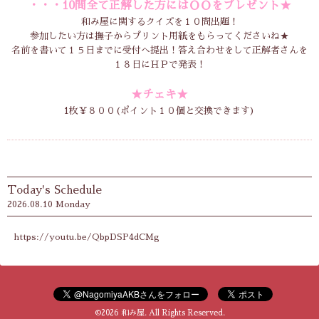
・・・10問全て正解した方にはＯＯをプレゼント★
和み屋に関するクイズを１０問出題！
参加したい方は撫子からプリント用紙をもらってくださいね★
名前を書いて１５日までに受付へ提出！答え合わせをして正解者さんを
１８日にＨＰで発表！
★チェキ★
1枚￥８００(ポイント１０個と交換できます)
Today's Schedule
2026.08.10 Monday
https://youtu.be/QbpDSP4dCMg
©2026
和み屋
. All Rights Reserved.