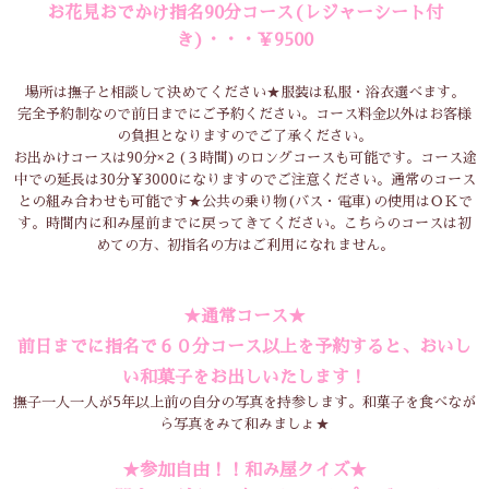
お花見おでかけ指名90分コース(レジャーシート付
き)・・・￥9500
場所は撫子と相談して決めてください★服装は私服・浴衣選べます。
完全予約制なので前日までにご予約ください。コース料金以外はお客様
の負担となりますのでご了承ください。
お出かけコースは90分×２(３時間)のロングコースも可能です。コース途
中での延長は30分￥3000になりますのでご注意ください。通常のコース
との組み合わせも可能です★公共の乗り物(バス・電車)の使用はＯＫで
す。時間内に和み屋前までに戻ってきてください。こちらのコースは初
めての方、初指名の方はご利用になれません。
★通常コース★
前日までに指名で６０分コース以上を予約すると、おいし
い和菓子をお出しいたします！
撫子一人一人が5年以上前の自分の写真を持参します。和菓子を食べなが
ら写真をみて和みましょ★
★参加自由！！和み屋クイズ★