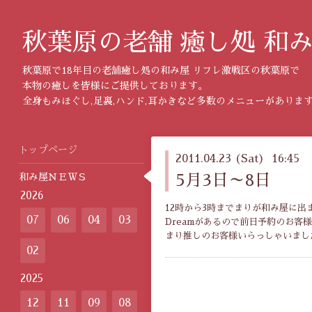
秋葉原の老舗 癒し処 和
秋葉原で18年目の老舗癒し処の和み屋 リフレ激戦区の秋葉原で
本物の癒しを皆様にご提供しております。
全身もみほぐし,足裏,ハンド,耳かきなど多数のメニューがありま
トップページ
2011.04.23 (Sat) 16:45
和み屋ＮＥＷＳ
5月3日～8日
2026
12時から3時までまりが和み屋に出
07
06
04
03
Dreamがあるので前日予約のお客
まり推しのお客様いらっしゃいまし
02
2025
12
11
09
08