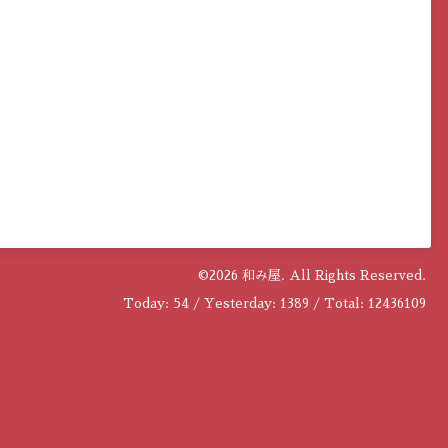
©2026
和み屋
. All Rights Reserved.
Today:
54
/ Yesterday:
1389
/ Total:
12436109