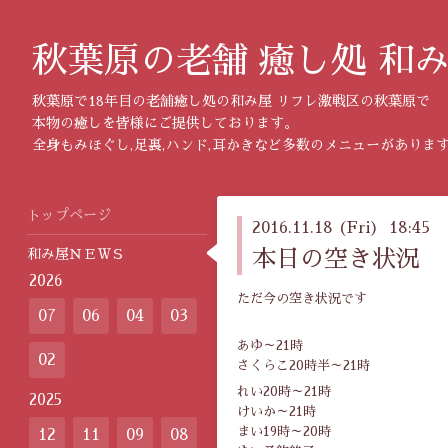
秋葉原の老舗 癒し処 和
秋葉原で18年目の老舗癒し処の和み屋 リフレ激戦区の秋葉原で
本物の癒しを皆様にご提供しております。
全身もみほぐし,足裏,ハンド,耳かきなど多数のメニューがありま
トップページ
2016.11.18 (Fri) 18:45
和み屋ＮＥＷＳ
本日の空き状況
2026
ただ今の空き状況です
07
06
04
03
あゆ～21時
02
さくらこ20時半～21時
れい20時～21時
2025
けいか～21時
まい19時～20時
12
11
09
08