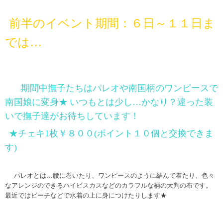
前半のイベント期間：
６日～１１日ま
では…
期間中撫子たちはパレオや南国柄のワンピースで
南国娘に変身★
いつもとは少し…かなり？違った装
いで撫子達がお待ちしています！
★チェキ
1
枚￥８００
(
ポイント１０個と交換できま
す
)
パレオとは…腰に巻いたり、ワンピースのように結んで着たり、色々
なアレンジのできるハイビスカスなどの
カラフルな柄の大判の布です。
最近ではビーチなどで水着の上に身につけたりします★