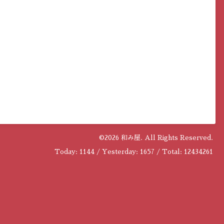
©2026
和み屋
. All Rights Reserved.
Today:
1144
/ Yesterday:
1657
/ Total:
12434261