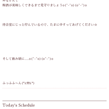
みなさんで
梅酒が美味しくできるまで見守りましょうo(^-^o)(o^-^)o
待合室にじっと佇んでいるので、たまにゆすってあげてください☆
そして飲み頃に‥‥o(^-^o)(o^-^)o
ふっふふ〜ん(*≧艸≦*)
Today's Schedule