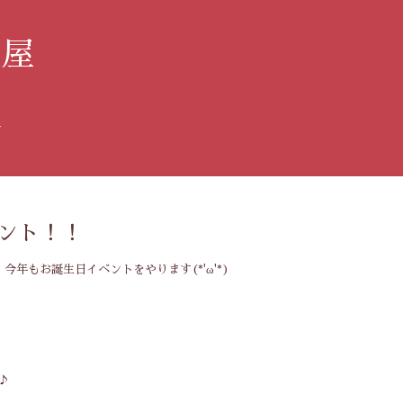
み屋
す
ント！！
年もお誕生日イベントをやります(*'ω'*)
♪