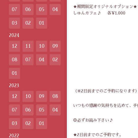
★期間限定オリジナルオプション★
07
06
05
04
しゅんカフェ♪ 各¥1,000
03
02
01
2024
12
11
10
09
08
07
04
02
01
2023
（※2日前までのご予約になります
12
10
09
08
いつもの感謝の気持ちを込めて、手作
07
06
05
04
◎必ずお読み下さい♪
03
02
01
★2日前までのご予約です。
2022