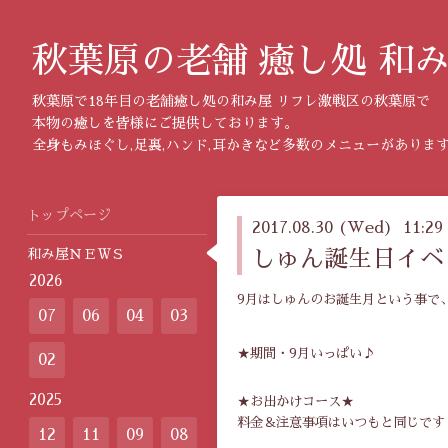
秋葉原の老舗 癒し処 和
秋葉原で18年目の老舗癒し処の和み屋 リフレ激戦区の秋葉原で
本物の癒しを皆様にご提供しております。
全身もみほぐし,足裏,ハンド,耳かきなど多数のメニューがありま
トップページ
2017.08.30 (Wed) 11:29
和み屋ＮＥＷＳ
しゅん誕生日イベ
2026
9月はしゅんのお誕生月という事で、今
07
06
04
03
★期間・9月いっぱい♪
02
2025
★お出かけコース★
料金＆注意事項はいつもと同じです
12
11
09
08