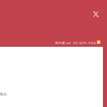
和み屋
tel :
03-3255-5124
ら
用の