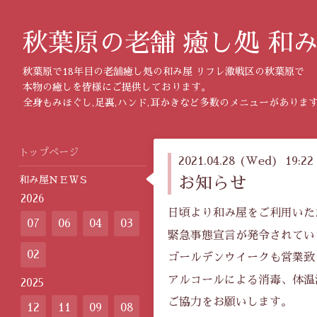
秋葉原の老舗 癒し処 和
秋葉原で18年目の老舗癒し処の和み屋 リフレ激戦区の秋葉原で
本物の癒しを皆様にご提供しております。
全身もみほぐし,足裏,ハンド,耳かきなど多数のメニューがありま
トップページ
2021.04.28 (Wed) 19:22
和み屋ＮＥＷＳ
お知らせ
2026
日頃より和み屋をご利用いた
07
06
04
03
緊急事態宣言が発令されてい
02
ゴールデンウイークも営業致
アルコールによる消毒、体温
2025
ご協力をお願いします。
12
11
09
08