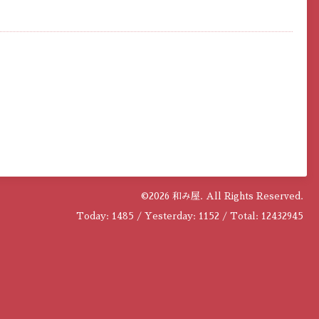
©2026
和み屋
. All Rights Reserved.
Today:
1485
/ Yesterday:
1152
/ Total:
12432945