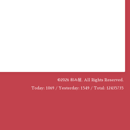
©2026
和み屋
. All Rights Reserved.
Today:
1069
/ Yesterday:
1549
/ Total:
12435735