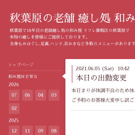
秋葉原の老舗 癒し処 和
秋葉原で18年目の老舗癒し処の和み屋 リフレ激戦区の秋葉原で
本物の癒しを皆様にご提供しております。
全身もみほぐし,足裏,ハンド,耳かきなど多数のメニューがありま
トップページ
2021.06.05 (Sat) 10:42
和み屋ＮＥＷＳ
本日の出勤変更
2026
本日まりが体調不良のため休
07
06
04
03
ご予約のお客様大変申し訳ご
02
2025
12
11
09
08