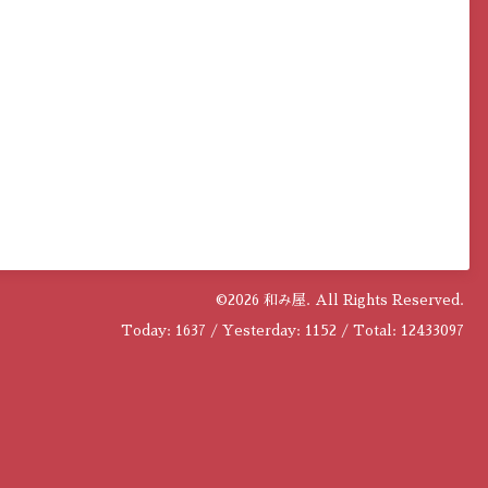
©2026
和み屋
. All Rights Reserved.
Today:
1637
/ Yesterday:
1152
/ Total:
12433097