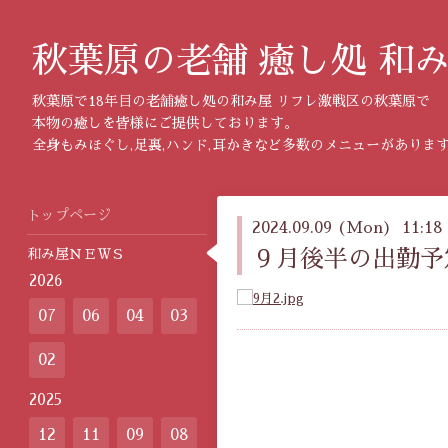
秋葉原の老舗 癒し処 和
秋葉原で18年目の老舗癒し処の和み屋 リフレ激戦区の秋葉原で
本物の癒しを皆様にご提供しております。
全身もみほぐし,足裏,ハンド,耳かきなど多数のメニューがありま
トップページ
2024.09.09 (Mon) 11:18
和み屋ＮＥＷＳ
９月後半の出勤予
2026
07
06
04
03
02
2025
12
11
09
08