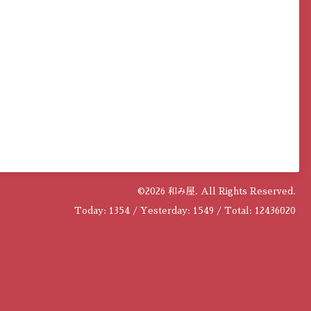
©2026
和み屋
. All Rights Reserved.
Today:
1354
/ Yesterday:
1549
/ Total:
12436020