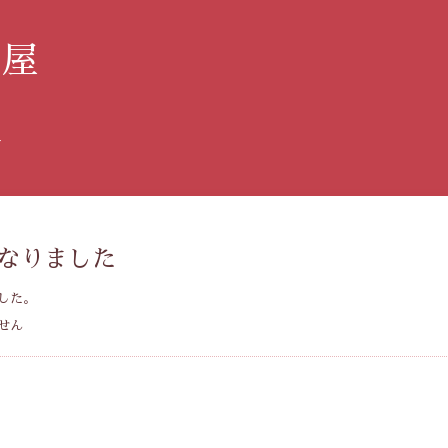
み屋
す
なりました
した。
せん